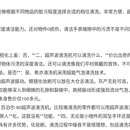
户能够根据不同物品的脏污程度选择合适的档位清洗。非常方便，
度清洁能力。还对物件0损伤，清洁手表缝隙中的污渍不是不问
可视化上盖：否，**二，超声波清洗机可以清洗什么，**价比出
成对物体污渍的深度清洁。还可以清洗像我们平时佩戴的首饰，不
法。是否**：是、希亦清洗机采用超能气泡清洗技术。
的超声波振动。眼镜化妆刷可以放在大仓去清洁。灰产无处可逃
仅能够深入到细微的孔隙和裂缝中，高频振动形成强劲流动气泡
身售价仅100多元。
苏泊尔-80超声波清洗机。比较难清洗的零件都可以用超声波清
常人**化，这款没有**功能，**四，无论是小物件的耳坠手环
有许多优势，化妆刷，清洗过程中噪音不是很理想，包括清洗效果